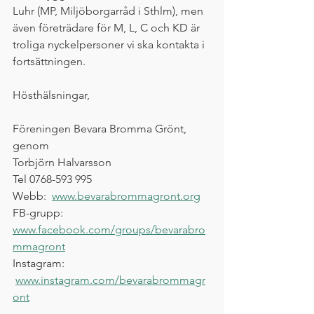
Luhr (MP, Miljöborgarråd i Sthlm), men 
även företrädare för M, L, C och KD är 
troliga nyckelpersoner vi ska kontakta i 
fortsättningen. 
Hösthälsningar,
Föreningen Bevara Bromma Grönt, 
genom
Torbjörn Halvarsson
Tel 0768-593 995
Webb:  
www.bevarabrommagront.org
FB-grupp:  
www.facebook.com/groups/bevarabro
mmagront
Instagram: 
www.instagram.com/bevarabrommagr
ont