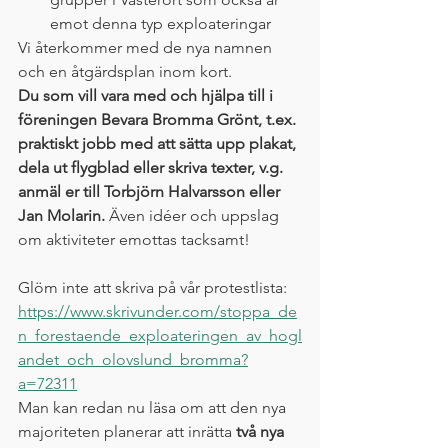
emot denna typ exploateringar
Vi återkommer med de nya namnen 
och en åtgärdsplan inom kort.
Du som vill vara med och hjälpa till i 
föreningen Bevara Bromma Grönt, t.ex. 
praktiskt jobb med att sätta upp plakat, 
dela ut flygblad eller skriva texter, v.g. 
anmäl er till Torbjörn Halvarsson eller 
Jan Molarin.
 Även idéer och uppslag 
om aktiviteter emottas tacksamt!
Glöm inte att skriva på vår protestlista: 
https://www.skrivunder.com/stoppa_de
n_forestaende_exploateringen_av_hogl
andet_och_olovslund_bromma?
a=72311
Man kan redan nu läsa om att den nya 
majoriteten planerar att inrätta 
två nya 