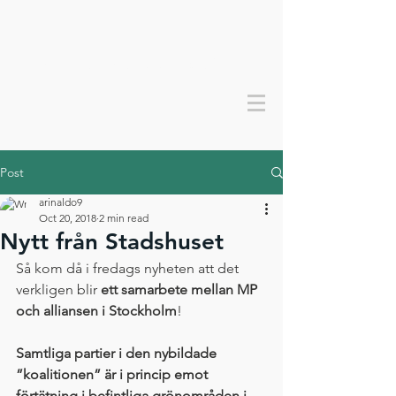
Bevara bromma grönt
Post
arinaldo9
Oct 20, 2018
2 min read
Nytt från Stadshuset
Så kom då i fredags nyheten att det 
verkligen blir 
ett samarbete mellan MP 
och alliansen i Stockholm
!
Samtliga partier i den nybildade 
”koalitionen” är i princip emot 
förtätning i befintliga grönområden i 