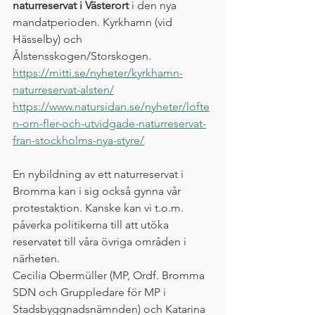
naturreservat i Västerort
 i den nya 
mandatperioden. Kyrkhamn (vid 
Hässelby) och 
Ålstensskogen/Storskogen.
https://mitti.se/nyheter/kyrkhamn-
naturreservat-alsten/
https://www.natursidan.se/nyheter/lofte
n-om-fler-och-utvidgade-naturreservat-
fran-stockholms-nya-styre/
En nybildning av ett naturreservat i 
Bromma kan i sig också gynna vår 
protestaktion. Kanske kan vi t.o.m. 
påverka politikerna till att utöka 
reservatet till våra övriga områden i 
närheten.
Cecilia Obermüller (MP, Ordf. Bromma 
SDN och Gruppledare för MP i 
Stadsbyggnadsnämnden) och Katarina 