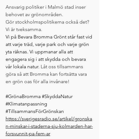
Ansvarig politiker i Malmö stad inser 
behovet av grönområden. 
Gör stockholmspolitikerna också det?  
Vi är tveksamma.
Vi på Bevara Bromma Grönt står fast vid 
att varje träd, varje park och varje grön 
yta räknas. Vi uppmanar alla att 
engagera sig i att skydda och bevara 
vår lokala natur. 
Låt oss tillsammans 
göra så att Bromma kan fortsätta vara 
en grön oas för alla invånare!
#GrönaBromma
#SkyddaNatur
#Klimatanpassning
#TillsammansFörGrönskan
https://sverigesradio.se/artikel/gronska
n-minskar-i-staderna-sju-kolmarden-har-
forsvunnit-pa-fem-ar