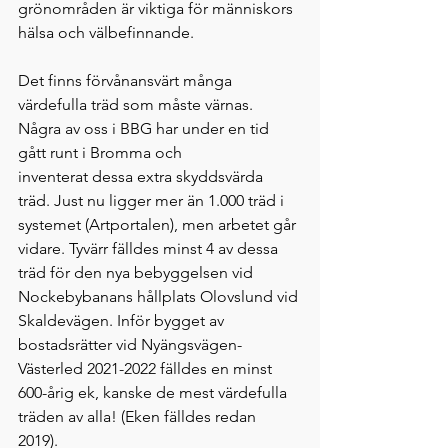
grönområden är viktiga för människors 
hälsa och välbefinnande. 
Det finns förvånansvärt många 
värdefulla träd som måste värnas. 
Några av oss i BBG har under en tid 
gått runt i Bromma och 
inventerat dessa extra skyddsvärda 
träd. Just nu ligger mer än 1.000 träd i 
systemet (Artportalen), men arbetet går 
vidare. Tyvärr fälldes minst 4 av dessa 
träd för den nya bebyggelsen vid 
Nockebybanans hållplats Olovslund vid 
Skaldevägen. Inför bygget av 
bostadsrätter vid Nyängsvägen-
Västerled 2021-2022 fälldes en minst 
600-årig ek, kanske de mest värdefulla 
träden av alla! (Eken fälldes redan 
2019). 